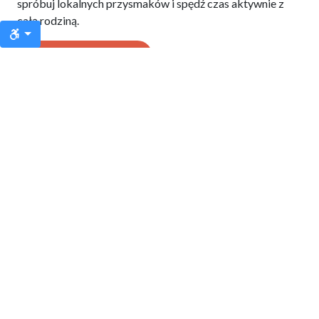
spróbuj lokalnych przysmaków i spędź czas aktywnie z
całą rodziną.
SZCZEGÓŁY
W GÓRACH
NA SZLAKU LUB NA NARTACH