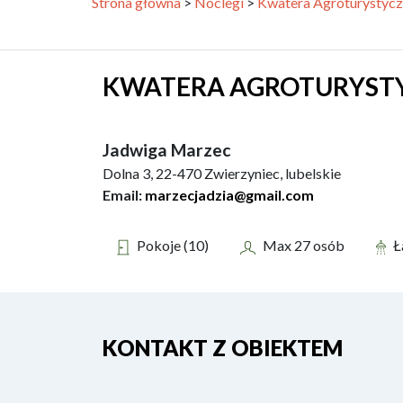
Strona główna
>
Noclegi
>
Kwatera Agroturystycz
KWATERA AGROTURYSTY
Jadwiga Marzec
Dolna 3,
22-470
Zwierzyniec,
lubelskie
Email:
marzecjadzia@gmail.com
Pokoje (10)
Max 27 osób
Ł
KONTAKT Z OBIEKTEM