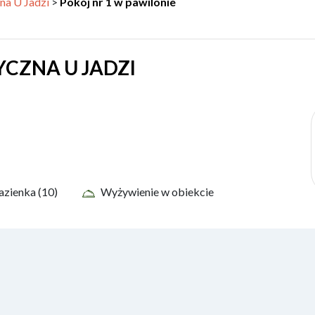
na U Jadzi
>
Pokój nr 1 w pawilonie
CZNA U JADZI
azienka (10)
Wyżywienie w obiekcie